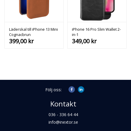
Läderskal till iPhone 13 Mini
iPhone 16 Pro Slim Wallet 2-
Cognacbrun
in-1
399,00
kr
349,00
kr
Följ oss:
Kontakt
036 - 336 64 44
info@inextor.se