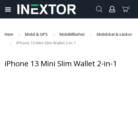
0
pand
ild
pand
enu
Hem
Mobil & GPS
Mobiltillbehör
Mobilskal & väskor
ild
iPhone 13 Mini Slim Wallet 2-in-1
pand
enu
ild
pand
iPhone 13 Mini Slim Wallet 2-in-1
enu
ild
pand
enu
ild
enu