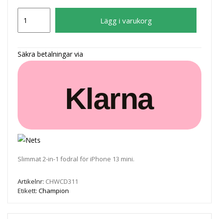
iPhone
Lägg i varukorg
13
Mini
Slim
Säkra betalningar via
Wallet
2-
Klarna
in-
1
mängd
Slimmat 2-in-1 fodral för iPhone 13 mini.
Artikelnr:
CHWCD311
Etikett:
Champion