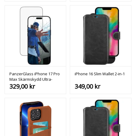
PanzerGlass iPhone 17 Pro
iPhone 16 Slim Wallet 2-in-1
Max Skärmskydd Ultra-
Wide Fit EasyAligner
329,00
kr
349,00
kr