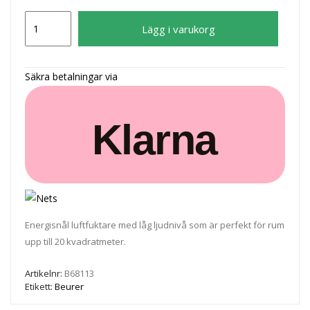
BEURER
Lägg i varukorg
Luftfuktare
LB37
Vit
Säkra betalningar via
mängd
Klarna
Energisnål luftfuktare med låg ljudnivå som är perfekt för rum
upp till 20 kvadratmeter.
Artikelnr:
B68113
Etikett:
Beurer