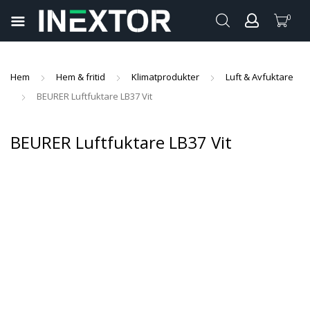
0
pand
ild
pand
enu
Hem
Hem & fritid
Klimatprodukter
Luft & Avfuktare
ild
BEURER Luftfuktare LB37 Vit
pand
enu
ild
pand
BEURER Luftfuktare LB37 Vit
enu
ild
pand
enu
ild
enu