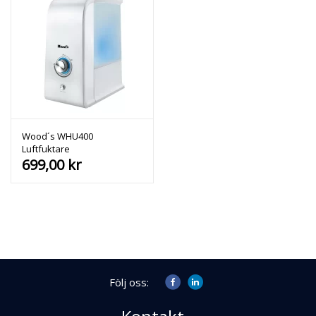
Wood´s WHU400
Luftfuktare
699,00
kr
Följ oss: