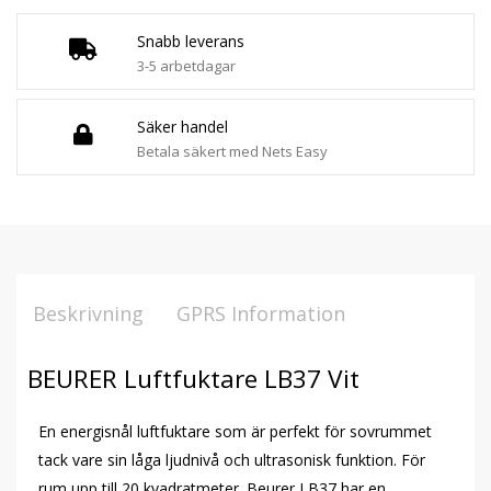
Snabb leverans
3-5 arbetdagar
Säker handel
Betala säkert med Nets Easy
Beskrivning
GPRS Information
BEURER Luftfuktare LB37 Vit
En energisnål luftfuktare som är perfekt för sovrummet
tack vare sin låga ljudnivå och ultrasonisk funktion. För
rum upp till 20 kvadratmeter. Beurer LB37 har en