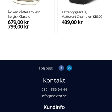
Åviken våffeljärn 902
Kaffebryggare 1,5L
Belgisk Classic
Mattsvart Champion KB300
679,00
kr
489,00
kr
799,00
kr
Följ oss:
Kontakt
036 - 336 64 44
info@inextor.se
Kundinfo