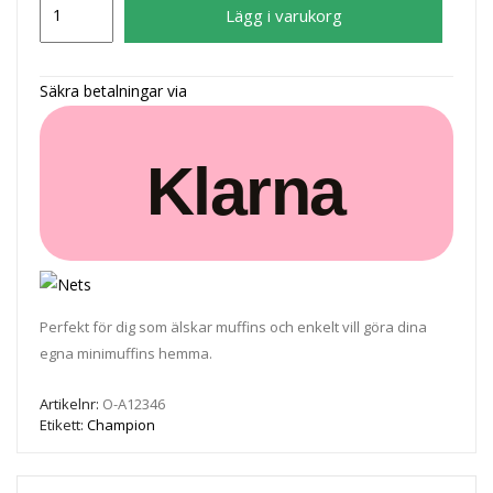
Lägg i varukorg
Muffin
Maker
700W43
Säkra betalningar via
mängd
Klarna
Perfekt för dig som älskar muffins och enkelt vill göra dina
egna minimuffins hemma.
Artikelnr:
O-A12346
Etikett:
Champion