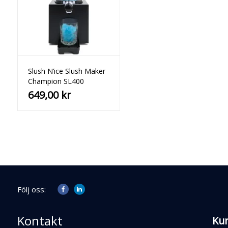
Slush N’ice Slush Maker
Champion SL400
649,00
kr
Följ oss:
Kontakt
Ku