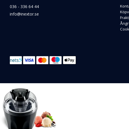
Kont
036 - 336 64 44
Köpvi
info@inextor.se
Frakt
Ångr
Cooki