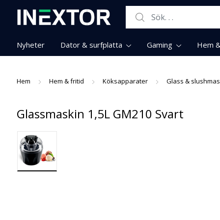
Search for:
Nyheter
Dator & surfplatta
Gaming
Hem & 
Hem
Hem & fritid
Köksapparater
Glass & slushmas
Glassmaskin 1,5L GM210 Svart