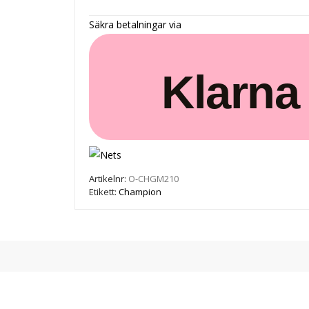
GM210
Svart
Säkra betalningar via
mängd
Klarna
Artikelnr:
O-CHGM210
Etikett:
Champion