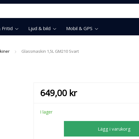
Fritid
Ljud & bild
Mobil & GPS
kiner
Glassmaskin 1,5L GM210 Svart
649,00
kr
I lager
Glassmaskin
Lägg i varukorg
1,5L