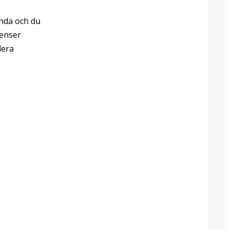
nda och du
ienser
lera