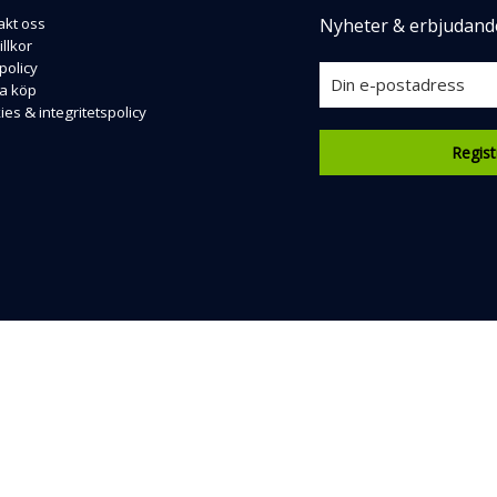
akt oss
Nyheter & erbjudand
llkor
policy
a köp
es & integritetspolicy
Regist