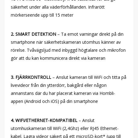
säkerhet under alla väderförhållanden. Infrarött
mörkerseende upp till 15 meter
2. SMART DETEKTION
– Ta emot varningar direkt på din
smartphone när säkerhetskameran utomhus känner av
rörelse. Tvåvägsljud med inbyggd högtalare och mikrofon
gör att du kan kommunicera direkt via kameran
3. FJÄRRKONTROLL
– Anslut kameran till WiFi och titta på
livevideor från din ytterdörr, bakgård eller någon
annanstans där du har placerat kameran via Hombli-
appen (Android och iOS) på din smartphone
4. WIFI/ETHERNET-KOMPATIBEL
– Anslut
utomhuskameran till WiFi (2,4Ghz) eller RJ45 Ethernet-
kabel. Lagra videor säkert på ett microSD-kort* (upp till