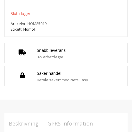
Slut i lager
Artikelnr:
HOM85019
Etikett:
Hombli
Snabb leverans
3-5 arbetdagar
Säker handel
Betala säkert med Nets Easy
Beskrivning
GPRS Information