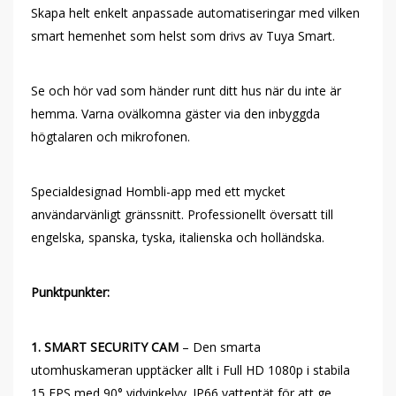
Skapa helt enkelt anpassade automatiseringar med vilken
smart hemenhet som helst som drivs av Tuya Smart.
Se och hör vad som händer runt ditt hus när du inte är
hemma. Varna ovälkomna gäster via den inbyggda
högtalaren och mikrofonen.
Specialdesignad Hombli-app med ett mycket
användarvänligt gränssnitt. Professionellt översatt till
engelska, spanska, tyska, italienska och holländska.
Punktpunkter:
1. SMART SECURITY CAM
– Den smarta
utomhuskameran upptäcker allt i Full HD 1080p i stabila
15 FPS med 90° vidvinkelvy. IP66 vattentät för att ge