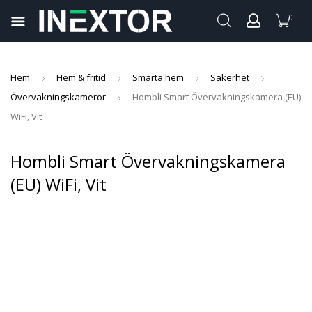
0
pand
ild
pand
enu
Hem
Hem & fritid
Smarta hem
Säkerhet
ild
Övervakningskameror
Hombli Smart Övervakningskamera (EU)
pand
enu
WiFi, Vit
ild
pand
enu
ild
Hombli Smart Övervakningskamera
pand
enu
(EU) WiFi, Vit
ild
enu