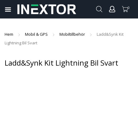
0
pand
ild
pand
enu
Hem
Mobil & GPS
Mobiltillbehör
Ladd&Synk Kit
ild
Lightning Bil Svart
pand
enu
ild
Ladd&Synk Kit Lightning Bil Svart
pand
enu
ild
pand
enu
ild
enu