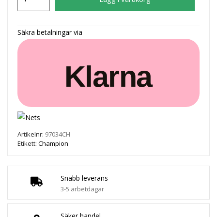
Kit
Lightning
Bil
Säkra betalningar via
Svart
mängd
Klarna
Artikelnr:
97034CH
Etikett:
Champion
Snabb leverans
3-5 arbetdagar
Säker handel