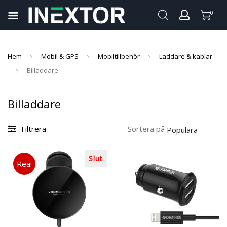
0
pand
ild
pand
enu
Hem
Mobil & GPS
Mobiltillbehör
Laddare & kablar
ild
Billaddare
pand
enu
ild
pand
Billaddare
enu
ild
pand
enu
Filtrera
Sortera på
ild
enu
Slut
Rea!