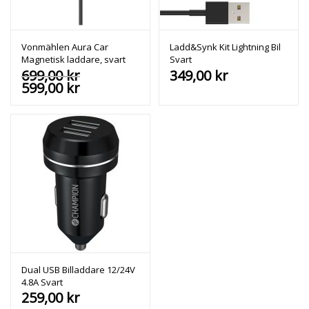
Vonmählen Aura Car
Ladd&Synk Kit Lightning Bil
Magnetisk laddare, svart
Svart
Det
699,00
kr
349,00
kr
Det
ursprungliga
599,00
kr
nuvarande
priset
priset
var:
är:
699,00 kr.
599,00 kr.
Dual USB Billaddare 12/24V
4.8A Svart
259,00
kr