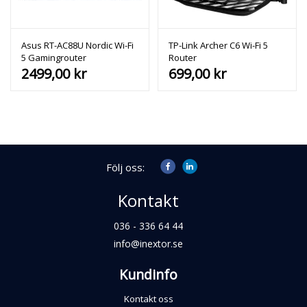
Asus RT-AC88U Nordic Wi-Fi
TP-Link Archer C6 Wi-Fi 5
5 Gamingrouter
Router
2499,00
kr
699,00
kr
Följ oss:
Kontakt
036 - 336 64 44
info@inextor.se
Kundinfo
Kontakt oss