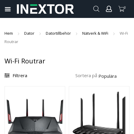
0
pand
ild
pand
enu
Hem
Dator
Datortillbehör
Nätverk & WiFi
Wi-Fi
ild
Routrar
pand
enu
ild
pand
Wi-Fi Routrar
enu
ild
pand
enu
Filtrera
Sortera på
ild
enu