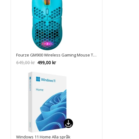
Fourze GM900 Wireless Gaming Mouse Turkos
Det
Det
649,00
kr
499,00
kr
ursprungliga
nuvarande
priset
priset
var:
är:
649,00 kr.
499,00 kr.
Windows 11 Home Alla språk