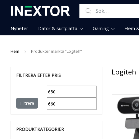
Search for:
Nyheter
Dator & surfplatta
Gaming
Hem & 
Hem
Produkter märkta ”Logiteh”
Logiteh
FILTRERA EFTER PRIS
Min
Max
pris
pris
Filtrera
PRODUKTKATEGORIER