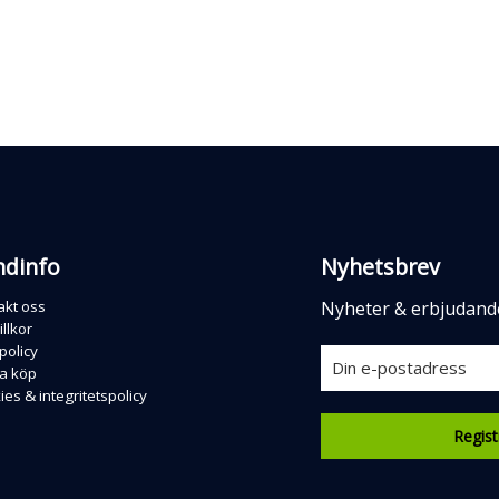
ndinfo
Nyhetsbrev
akt oss
Nyheter & erbjudand
llkor
policy
a köp
es & integritetspolicy
Regist