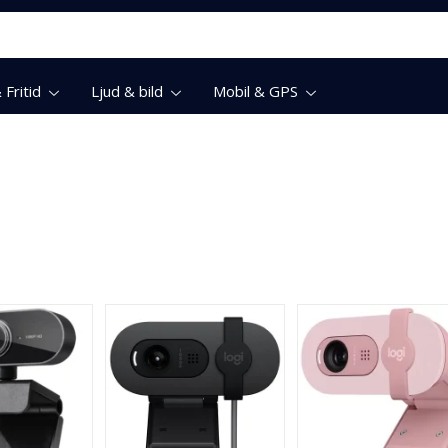
Fritid
Ljud & bild
Mobil & GPS