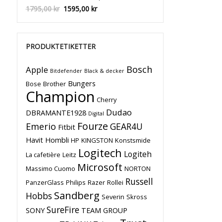
Det
Det
1795,00
kr
1595,00
kr
ursprungliga
nuvarande
priset
priset
PRODUKTETIKETTER
var:
är:
1795,00 kr.
1595,00 kr.
Bosch
Apple
Bitdefender
Black & decker
Bungers
Bose
Brother
Champion
Cherry
Dudao
DBRAMANTE1928
Digital
Fourze
Emerio
GEAR4U
Fitbit
Havit
Hombli
HP
KINGSTON
Konstsmide
Logitech
Logiteh
La cafetière
Leitz
Microsoft
Massimo Cuomo
NORTON
Russell
PanzerGlass
Philips
Razer
Rollei
Sandberg
Hobbs
Severin
Skross
SureFire
SONY
TEAM GROUP