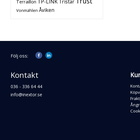
Trust
TP-LINK
Tristar
Terraillon
Åviken
Vonmählen
Följ oss:
Kontakt
Ku
Kont
036 - 336 64 44
Köpvi
info@inextor.se
Frakt
Ångr
Cooki