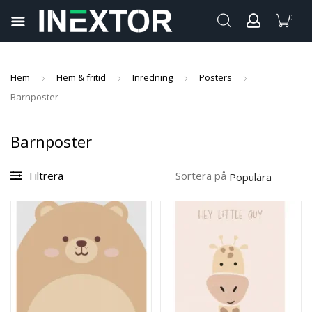
0
pand
ild
pand
enu
Hem
Hem & fritid
Inredning
Posters
ild
Barnposter
pand
enu
ild
pand
Barnposter
enu
ild
pand
enu
Filtrera
Sortera på
ild
enu