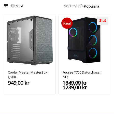
Filtrera
Sortera på
Slut
Rea!
Cooler Master MasterBox
Fourze T760 Datorchassi
Q500L
ATX
Det
949,00
kr
1349,00
kr
Det
ursprungl
1239,00
kr
nuvarande
priset
priset
var:
är:
1349,00 kr.
1239,00 kr.