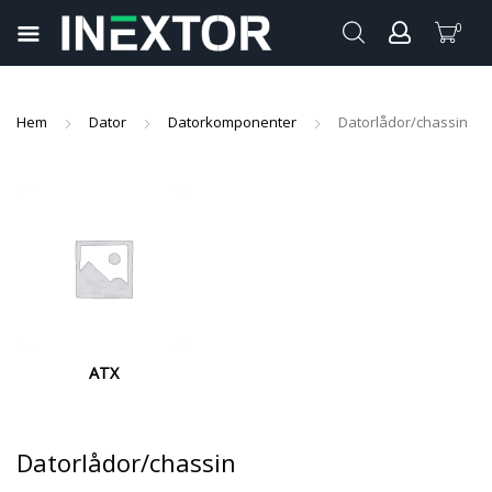
0
pand
ild
pand
enu
Hem
Dator
Datorkomponenter
Datorlådor/chassin
ild
pand
enu
ild
pand
enu
ild
pand
enu
ild
enu
ATX
Datorlådor/chassin