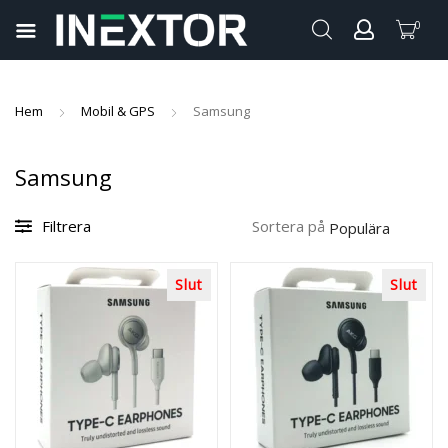
0
pand
ild
pand
enu
Hem
Mobil & GPS
Samsung
ild
pand
enu
Samsung
ild
pand
enu
ild
Filtrera
Sortera på
pand
enu
ild
Slut
Slut
enu