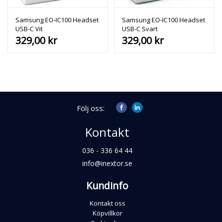
Samsung EO-IC100 Headset
Samsung EO-IC100 Headset
USB-C Vit
USB-C Svart
329,00
kr
329,00
kr
Följ oss:
Kontakt
036 - 336 64 44
info@inextor.se
Kundinfo
Kontakt oss
Köpvillkor